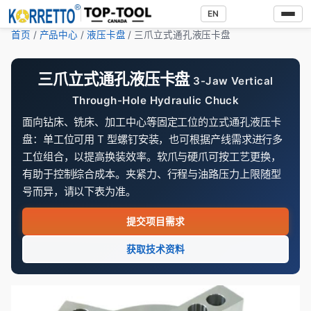
EN
首页
/
产品中心
/
液压卡盘
/ 三爪立式通孔液压卡盘
三爪立式通孔液压卡盘
3-Jaw Vertical
Through-Hole Hydraulic Chuck
面向钻床、铣床、加工中心等固定工位的立式通孔液压卡
盘：单工位可用 T 型螺钉安装，也可根据产线需求进行多
工位组合，以提高换装效率。软爪与硬爪可按工艺更换，
有助于控制综合成本。夹紧力、行程与油路压力上限随型
号而异，请以下表为准。
提交项目需求
获取技术资料