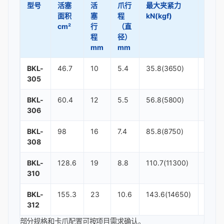
型号
活塞
活
爪行
最大夹紧力
最大
面积
塞
程
kN(kgf)
MPa(
cm²
行
（直
程
径）
mm
mm
BKL-
46.7
10
5.4
35.8(3650)
3.7(3
305
BKL-
60.4
12
5.5
56.8(5800)
3.6(3
306
BKL-
98
16
7.4
85.8(8750)
3.6(3
308
BKL-
128.6
19
8.8
110.7(11300)
3.4(3
310
BKL-
155.3
23
10.6
143.6(14650)
3.6(3
312
部分规格和卡爪配置可按项目需求确认。