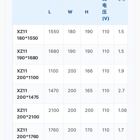
电
L
W
H
压
(V)
XZ11
1550
180
190
110
1.5
2
180*1550
XZ11
1680
190
190
110
1.5
2
190*1680
XZ11
1100
200
166
110
1.9
2
200*1100
XZ11
1470
200
165
110
2.7
2
200*1475
XZ11
2100
200
200
110
1.06
3
200*2100
XZ11
1760
200
170
110
1.7
3
200*1760