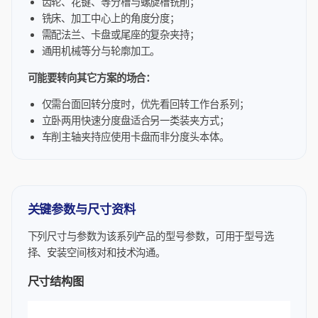
齿轮、花键、等分槽与螺旋槽铣削；
铣床、加工中心上的角度分度；
需配法兰、卡盘或尾座的复杂夹持；
通用机械等分与轮廓加工。
可能要转向其它方案的场合：
仅需台面回转分度时，优先看回转工作台系列；
立卧两用快速分度盘适合另一类装夹方式；
车削主轴夹持应使用卡盘而非分度头本体。
关键参数与尺寸资料
下列尺寸与参数为该系列产品的型号参数，可用于型号选
择、安装空间核对和技术沟通。
尺寸结构图