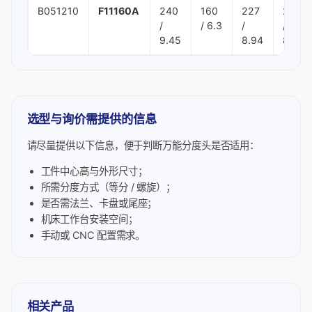
B051210
F11160A
240
160
227
216
/
/ 6.3
/
/
9.45
8.94
8.5
选型与询价需提供的信息
请尽量提供以下信息，便于判断万能分度头是否适用：
工件中心高与外形尺寸；
所需分度方式（等分 / 螺旋）；
是否需法兰、卡盘或尾座；
机床工作台安装空间；
手动或 CNC 配置需求。
相关产品