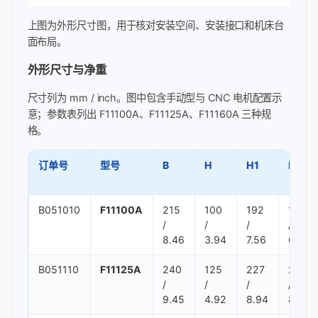
上图为外形尺寸图，用于核对安装空间、安装接口和机床台
面布局。
外形尺寸与净重
尺寸列为 mm / inch。图中包含手动型与 CNC 电机配置示
意；参数表列出 F11100A、F11125A、F11160A 三种规
格。
订单号
型号
B
H
H1
L
B051010
F11100A
215
100
192
165
/
/
/
/
8.46
3.94
7.56
6.5
B051110
F11125A
240
125
227
216
/
/
/
/
9.45
4.92
8.94
8.5