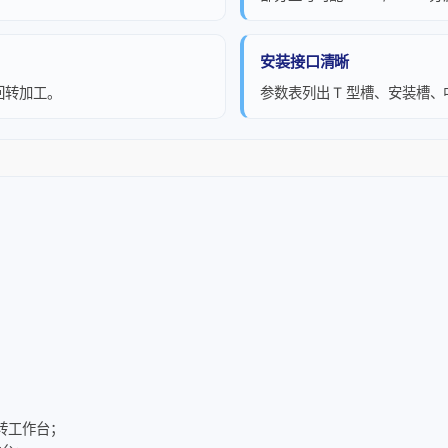
安装接口清晰
回转加工。
参数表列出 T 型槽、安装槽
转工作台；