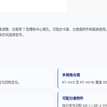
，台面带 T 型槽和中心锥孔，可配合卡盘、分度盘附件和尾座使用。该系列覆
装空间选择型号。
多规格台面
度与回转定位。
RT-HV3 至 RT-HV16 覆盖 
可配分度附件
。
部分型号可配 DP-1 / DP-2