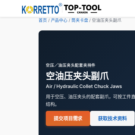
首页
/
产品中心
/
筒夹卡盘
/ 空油压夹头副爪
空压／油压夹头配套夹持件
空油压夹头副爪
Air / Hydraulic Collet Chuck Jaws
用于空压、油压夹头的配套副爪，可按工件
结构。
提交项目需求
获取技术资料