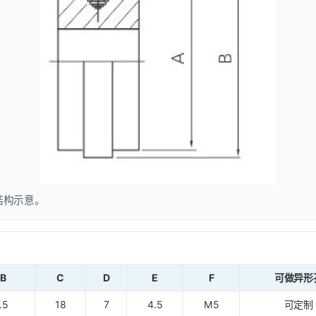
结构示意。
B
C
D
E
F
可做异形
.5
18
7
4.5
M5
可定制