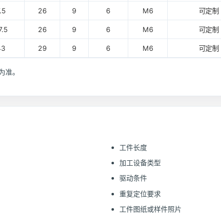
.5
26
9
6
M6
可定制
7.5
26
9
6
M6
可定制
43
29
9
6
M6
可定制
为准。
工件长度
加工设备类型
驱动条件
重复定位要求
工件图纸或样件照片