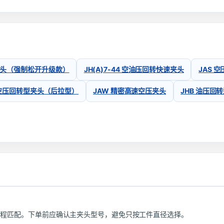
头（强制松开升级款）
JH(A)7-44 空油压回转快速夹头
JAS 
 空压回转型夹头（后拉型）
JAW 精密高速空压夹头
JHB 油压回
行程匹配。下单前应确认主夹头型号，避免只按工件直径选择。