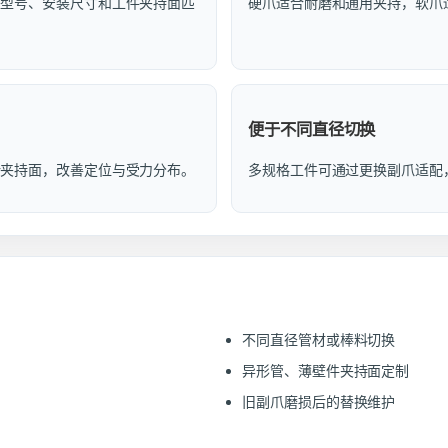
头型号、安装尺寸和工件夹持面匹
硬爪适合耐磨和通用夹持，软爪
便于不同直径切换
计夹持面，改善定位与受力分布。
多规格工件可通过更换副爪适配
不同直径管材或棒料切换
异形管、薄壁件夹持面定制
旧副爪磨损后的替换维护