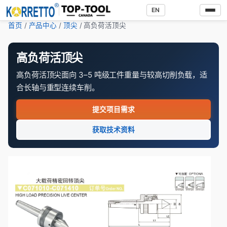
EN
首页
/
产品中心
/
顶尖
/ 高负荷活顶尖
高负荷活顶尖
高负荷活顶尖面向 3–5 吨级工件重量与较高切削负载，适
合长轴与重型连续车削。
提交项目需求
获取技术资料