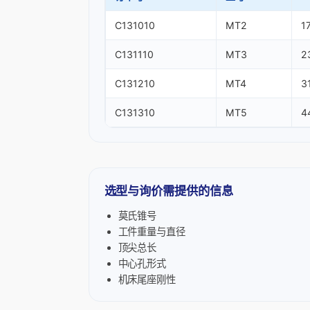
C131010
MT2
1
C131110
MT3
2
C131210
MT4
3
C131310
MT5
4
选型与询价需提供的信息
莫氏锥号
工件重量与直径
顶尖总长
中心孔形式
机床尾座刚性