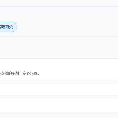
荷活顶尖
座支撑的车削与定心场景。