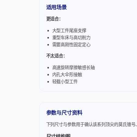
适用场景
更适合：
大型工件尾座支撑
重型车床与高切削力
需要高刚性固定定心
不太适合：
高速旋转摩擦敏感长轴
内孔大伞形接触
轻载小型工件
参数与尺寸资料
下列尺寸与参数用于确认该系列顶尖的莫氏锥号
尺寸结构图