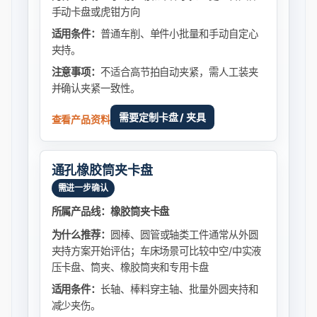
手动卡盘或虎钳方向
适用条件：
普通车削、单件小批量和手动自定心
夹持。
注意事项：
不适合高节拍自动夹紧，需人工装夹
并确认夹紧一致性。
需要定制卡盘 / 夹具
查看产品资料
通孔橡胶筒夹卡盘
需进一步确认
所属产品线：橡胶筒夹卡盘
为什么推荐：
圆棒、圆管或轴类工件通常从外圆
夹持方案开始评估；车床场景可比较中空/中实液
压卡盘、筒夹、橡胶筒夹和专用卡盘
适用条件：
长轴、棒料穿主轴、批量外圆夹持和
减少夹伤。