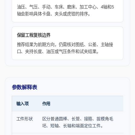
油压、气压、手动、车床、磨床、加工中心、4轴和5
轴会影响具体卡盘、夹头或虎钳的排序。
保留工程复核边界
推荐结果为前期方向，仍需核对图纸、公差、主轴接
口、夹持长度、油压或气压条件和试夹结果。
参数解释表
输入项
作用
需要
工件形状
区分普通圆棒、长管、接箍、拔模角毛
石油
坯、短轴、长轴和端面定位工件。
推荐