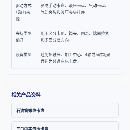
驱动方式
影响手动卡盘、液压卡盘、气动卡盘、
需要
/ 动力来
气动夹头和液压夹头排序。
行程
源
夹持类型
用于区分卡爪、筒夹、内涨、端面拉紧
偏好
偏好
和多面分度方向。
结合
设备类型
避免把铣床、加工中心、4轴或5轴场景
加工
误判为普通车床卡盘。
空间
相关产品资料
石油管螺纹卡盘
三爪中实液压卡盘