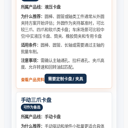
所属产品线：液压卡盘
为什么推荐：
圆棒、圆管或轴类工件通常从外圆
夹持方案开始评估；外圆作为夹持基准时，可比
较三爪、四爪和软爪类卡盘；车床场景可比较中
空/中实液压卡盘、筒夹、橡胶筒夹和专用卡盘
适用条件：
圆棒、圆管、长轴或需要通过主轴的
批量车削。
注意事项：
需确认主轴通孔、拉杆通孔、夹爪高
度、允许转速和回转油缸匹配。
需要定制卡盘 / 夹具
查看产品资料
手动三爪卡盘
可作为备选
所属产品线：手动卡盘
为什么推荐：
手动驱动和单件小批量更适合具体